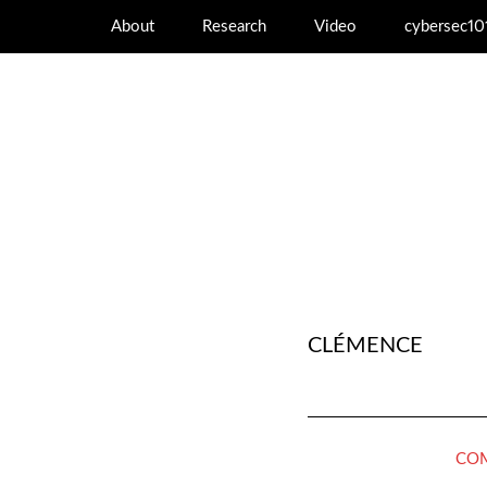
About
Research
Video
cybersec10
CLÉMENCE
CO