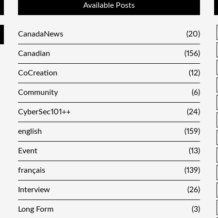
Available Posts
CanadaNews
(20)
Canadian
(156)
CoCreation
(12)
Community
(6)
CyberSec101++
(24)
english
(159)
Event
(13)
français
(139)
Interview
(26)
Long Form
(3)