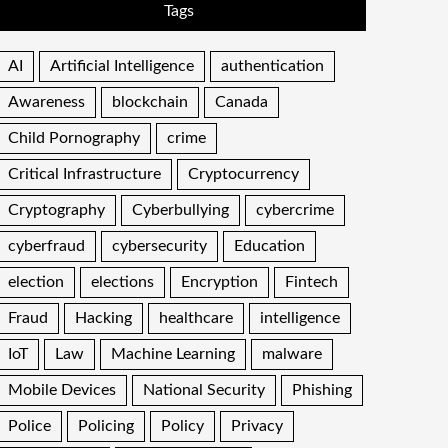
Tags
AI
Artificial Intelligence
authentication
Awareness
blockchain
Canada
Child Pornography
crime
Critical Infrastructure
Cryptocurrency
Cryptography
Cyberbullying
cybercrime
cyberfraud
cybersecurity
Education
election
elections
Encryption
Fintech
Fraud
Hacking
healthcare
intelligence
IoT
Law
Machine Learning
malware
Mobile Devices
National Security
Phishing
Police
Policing
Policy
Privacy